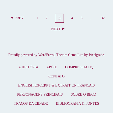
N
3
PREV
1
2
4
5
…
32
P
A
P
P
P
P
P
A
A
A
A
A
A
V
NEXT
G
G
G
G
G
G
E
E
E
E
E
E
E
G
A
Ç
Proudly powered by WordPress
|
Theme: Gema Lite by
Pixelgrade
.
Ã
O
A HISTÓRIA
APÓIE
COMPRE SUA HQ!
P
CONTATO
O
R
ENGLISH EXCERPT & EXTRAIT EN FRANÇAIS
P
PERSONAGENS PRINCIPAIS
SOBRE O BECO
O
S
TRAÇOS DA CIDADE
BIBLIOGRAFIA & FONTES
T