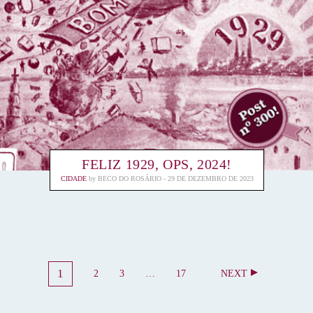
FELIZ 1929, OPS, 2024!
CIDADE
by
BECO DO ROSÁRIO
29 DE DEZEMBRO DE 2023
N
1
2
3
…
17
NEXT
P
A
P
P
P
A
A
A
A
V
G
G
G
G