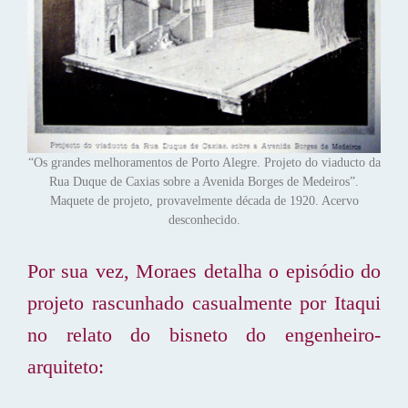
“Os grandes melhoramentos de Porto Alegre. Projeto do viaducto da
Rua Duque de Caxias sobre a Avenida Borges de Medeiros”.
Maquete de projeto, provavelmente década de 1920. Acervo
desconhecido.
Por sua vez, Moraes detalha o episódio do
projeto rascunhado casualmente por Itaqui
no relato do bisneto do engenheiro-
arquiteto: