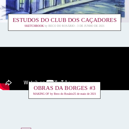
ESTUDOS DO CLUB DOS CAÇADORES
SKETCHBOOK
by
BECO DO ROSÁRIO
3 DE JUNHO DE 2021
OBRAS DA BORGES #3
MAKING OF
by
Beco do Rosário
25 de maio de 2021