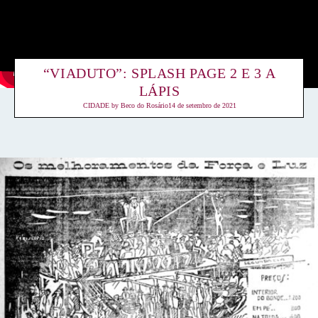
“VIADUTO”: SPLASH PAGE 2 E 3 A
LÁPIS
CIDADE
by
Beco do Rosário
14 de setembro de 2021