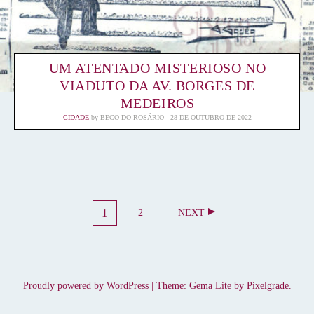
UM ATENTADO MISTERIOSO NO
VIADUTO DA AV. BORGES DE
MEDEIROS
CIDADE
by
BECO DO ROSÁRIO
28 DE OUTUBRO DE 2022
N
1
2
NEXT
P
A
P
A
A
V
G
G
E
E
E
G
Proudly powered by WordPress
|
Theme: Gema Lite by
Pixelgrade
.
A
Ç