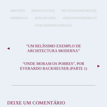
bo
tte
ail
er
m
ts
re
ok
r
es
bl
A
#BONDES
#ERNSTZEUNER
#ESTADODORIOGRANDE
t
r
pp
#IMPRENSA
#TRAMVIARIO
#TRANSPORTEPUBLICO
#TRANSPORTESURBANOS
N
“UM BELÍSSIMO EXEMPLO DE
A
ARCHITECTURA MODERNA”
V
E
“ONDE MORAM OS POBRES”, POR
G
EVERARDO BACKHEUSER (PARTE 1)
A
Ç
Ã
O
D
DEIXE UM COMENTÁRIO
E