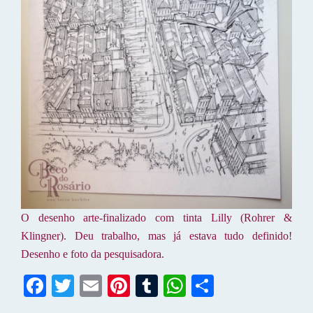
O desenho arte-finalizado com tinta Lilly (Rohrer &
Klingner). Deu trabalho, mas já estava tudo definido!
Desenho e foto da pesquisadora.
Fa
T
E
Pi
T
W
S
ce
wi
m
nt
u
ha
ha