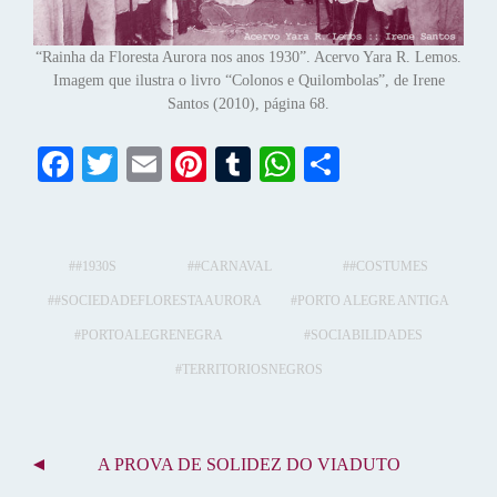
“Rainha da Floresta Aurora nos anos 1930”. Acervo Yara R. Lemos.
Imagem que ilustra o livro “Colonos e Quilombolas”, de Irene
Santos (2010), página 68.
Fa
T
E
Pi
T
W
S
ce
wi
m
nt
u
ha
ha
bo
tte
ail
er
m
ts
re
ok
r
es
bl
A
#1930S
#CARNAVAL
#COSTUMES
t
r
pp
#SOCIEDADEFLORESTAAURORA
PORTO ALEGRE ANTIGA
PORTOALEGRENEGRA
SOCIABILIDADES
TERRITORIOSNEGROS
N
A PROVA DE SOLIDEZ DO VIADUTO
A