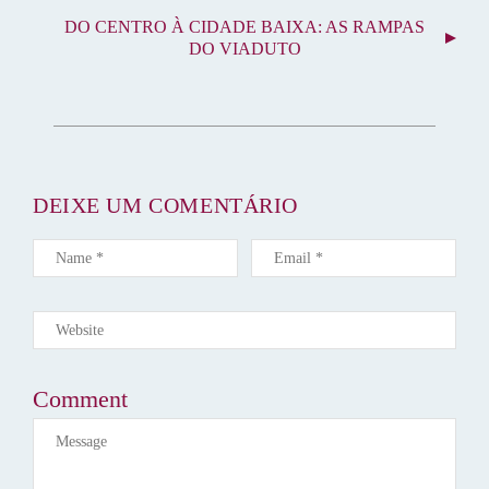
V
DO CENTRO À CIDADE BAIXA: AS RAMPAS
E
DO VIADUTO
G
A
Ç
Ã
O
D
DEIXE UM COMENTÁRIO
E
P
O
S
T
Comment