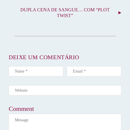
V
DUPLA CENA DE SANGUE… COM “PLOT
E
TWIST”
G
A
Ç
Ã
O
D
DEIXE UM COMENTÁRIO
E
P
O
S
T
Comment