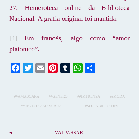
27. Hemeroteca online da Biblioteca
Nacional. A grafia original foi mantida.
[4]
Em francês, algo como “amor
platônico”.
Fa
T
E
Pi
T
W
S
ce
wi
m
nt
u
ha
ha
bo
tte
ail
er
m
ts
re
ok
r
es
bl
A
#AMASCARA
#GENERO
#IMPRENSA
#MODA
t
r
pp
#REVISTAAMASCARA
SOCIABILIDADES
N
VAI PASSAR.
A