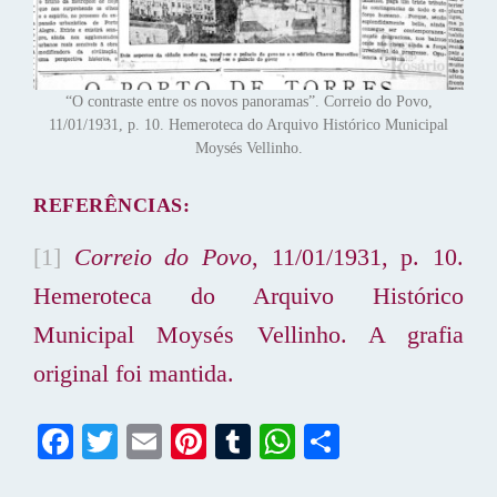
“O contraste entre os novos panoramas”. Correio do Povo,
11/01/1931, p. 10. Hemeroteca do Arquivo Histórico Municipal
Moysés Vellinho.
REFERÊNCIAS:
[1]
Correio do Povo
, 11/01/1931, p. 10.
Hemeroteca do Arquivo Histórico
Municipal Moysés Vellinho. A grafia
original foi mantida.
Fa
T
E
Pi
T
W
S
ce
wi
m
nt
u
ha
ha