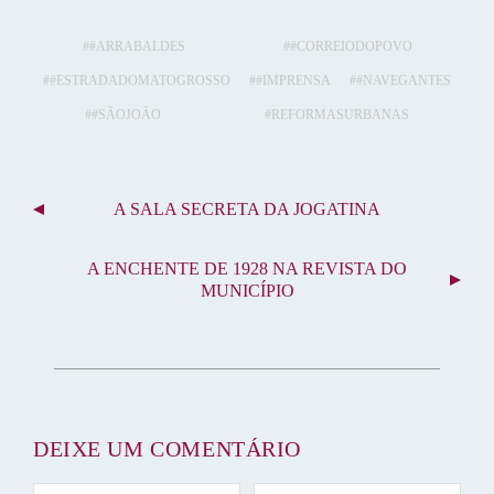
bo
tte
ail
er
m
ts
re
ok
r
es
bl
A
#ARRABALDES
#CORREIODOPOVO
t
r
pp
#ESTRADADOMATOGROSSO
#IMPRENSA
#NAVEGANTES
#SÃOJOÃO
REFORMASURBANAS
N
A SALA SECRETA DA JOGATINA
A
V
A ENCHENTE DE 1928 NA REVISTA DO
E
MUNICÍPIO
G
A
Ç
Ã
O
D
DEIXE UM COMENTÁRIO
E