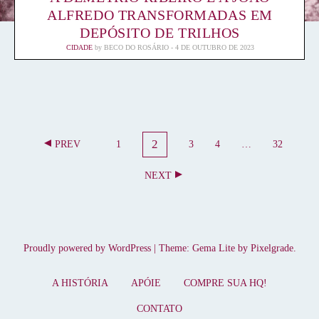
ALFREDO TRANSFORMADAS EM
DEPÓSITO DE TRILHOS
CIDADE
by
BECO DO ROSÁRIO
4 DE OUTUBRO DE 2023
N
2
PREV
1
3
4
…
32
P
A
P
P
P
P
A
A
A
A
A
V
NEXT
G
G
G
G
G
E
E
E
E
E
E
G
A
Ç
Proudly powered by WordPress
|
Theme: Gema Lite by
Pixelgrade
.
Ã
O
A HISTÓRIA
APÓIE
COMPRE SUA HQ!
P
CONTATO
O