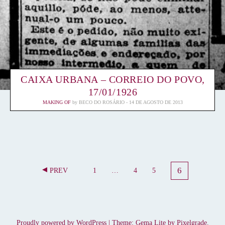
CAIXA URBANA – CORREIO DO POVO,
17/01/1926
MAKING OF
by
BECO DO ROSÁRIO
14 DE AGOSTO DE 2013
N
6
PREV
1
…
4
5
P
A
P
P
P
A
A
A
A
V
G
G
G
G
E
E
E
E
E
G
Proudly powered by WordPress
|
Theme: Gema Lite by
Pixelgrade
.